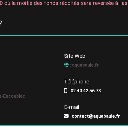
0 où la moitié des fonds récoltés sera reversée à l’as
?
Site Web
: aquabaule.fr
Téléphone
:
02 40 42 56 73
e-Escoublac
E-mail
:
contact@aquabaule.fr