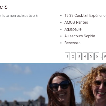
e S
 liste non exhaustive à
19:33 Cocktail Expérienc
AMOS Nantes
Aquabaule
Au secours Sophie
Benenota
1
2
3
4
5
6
...
9