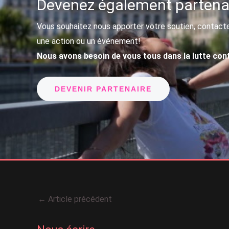
Devenez également parten
Vous souhaitez nous apporter votre soutien, contact
une action ou un événement!
Nous avons besoin de vous tous dans la lutte cont
DEVENIR PARTENAIRE
←
Article précédent